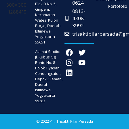
0624
Blok D No. 5,
Portofolio
Giripeni,
0813-
Kecamatan
4308-
Wates, Kulon
3992
Progo, Daerah
Istimewa
trisaktipilarpersada@g
Yogyakarta
55651
Alamat Studio:
Jl. Kubus Gg.
Buntu No. 8
Pojok Tiyasan,
Condongcatur,
Depok, Sleman,
Daerah
Istimewa
Yogyakarta
55283
© 2022 PT. Trisakti Pilar Persada