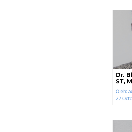
Dr. B
ST, 
Oleh:
a
27 Oct