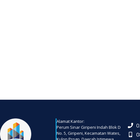
Alamat Kantor:
0
Perum Sinar Giripeni Indah Blok D
No. 5, Giripeni, Kecamatan Wates,
0
Kulon Progo, Daerah Istimewa