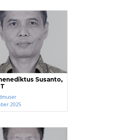
henediktus Susanto,
MT
dmuser
ober 2025