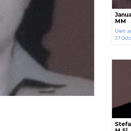
Janua
MM
Oleh:
a
27 Oct
Stefa
M.Si