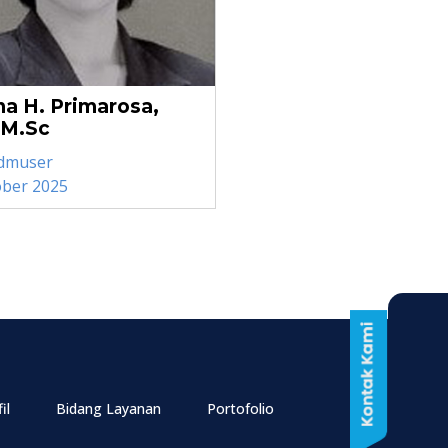
na H. Primarosa,
, M.Sc
dmuser
ober 2025
il
Bidang Layanan
Portofolio