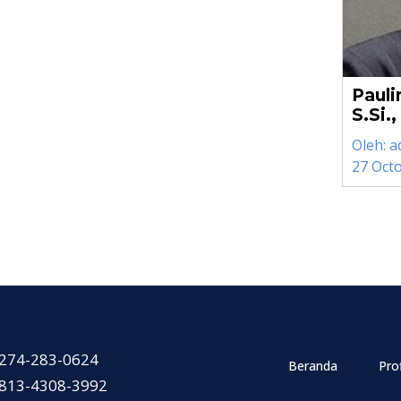
Pauli
S.Si.
Oleh:
a
27 Oct
274-283-0624
Beranda
Prof
813-4308-3992