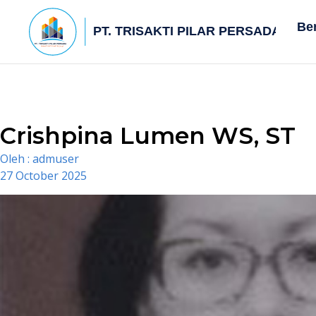
Be
Crishpina Lumen WS, ST
Oleh :
admuser
27 October 2025