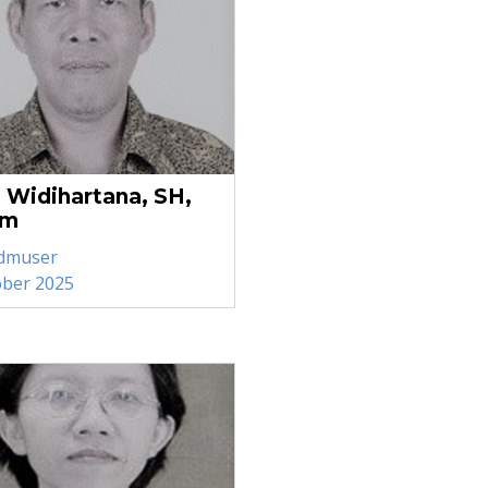
. Widihartana, SH,
um
dmuser
ober 2025