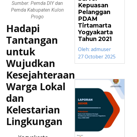
Sumber: Pemda DIY dan
Kepuasan
Pemda Kabupaten Kulon
Pelanggan
Progo
PDAM
Hadapi
Tirtamarta
Yogyakarta
Tantangan
Tahun 2021
untuk
Oleh:
admuser
27 October 2025
Wujudkan
Kesejahteraan
Warga Lokal
dan
Kelestarian
Lingkungan