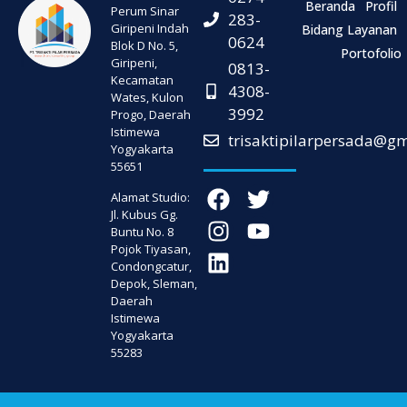
Beranda
Profil
Perum Sinar
283-
Giripeni Indah
Bidang Layanan
0624
Blok D No. 5,
Portofolio
Giripeni,
0813-
Kecamatan
4308-
Wates, Kulon
3992
Progo, Daerah
Istimewa
trisaktipilarpersada@g
Yogyakarta
55651
Alamat Studio:
Jl. Kubus Gg.
Buntu No. 8
Pojok Tiyasan,
Condongcatur,
Depok, Sleman,
Daerah
Istimewa
Yogyakarta
55283