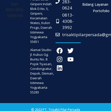
283-
Giripeni Indah
Bidang Layanan
0624
Blok D No. 5,
Portofolio
Giripeni,
0813-
Kecamatan
4308-
Wates, Kulon
3992
Progo, Daerah
Istimewa
trisaktipilarpersada@g
Yogyakarta
55651
Alamat Studio:
Jl. Kubus Gg.
Buntu No. 8
Pojok Tiyasan,
Condongcatur,
Depok, Sleman,
Daerah
Istimewa
Yogyakarta
55283
© 2022 PT. Trisakti Pilar Persada