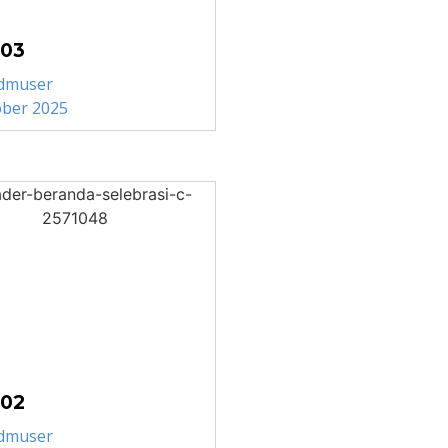
 03
dmuser
ober 2025
 02
dmuser