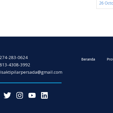
26 Oct
274-283-0624
Beranda
Prof
813-4308-3992
risaktipilarpersada@gmail.com